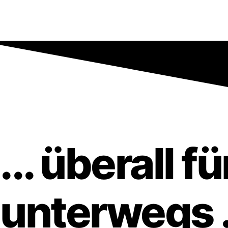
... überall 
unterwegs .