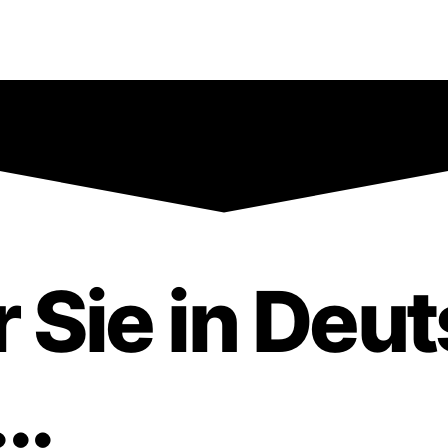
für Sie in De
..
+49 (0) 3 